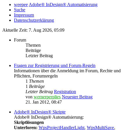
weepee
Adobe® InDesign® Automatisierung
Suche
Impressum
Datenschutzerklärung
Aktuelle Zeit: 7. Aug 2026, 05:09
Forum
Themen
Beiträge
Letzter Beitrag
Fragen zur Registrierung und Forum-Regeln
Informationen über die Anmeldung im Forum, Rechte und
Pflichten, Forumsregeln
1
Themen
1
Beiträge
Letzter Beitrag
Registration
von
wernerperplies
Neuester Beitrag
21. Jan 2012, 08:47
Adobe® InDesign® Skripte
Adobe® InDesign® Automatisierung:
Skriptlösungen
Unterforen:
WpsProjectHandlerLight
,
WpsMultiSave
,