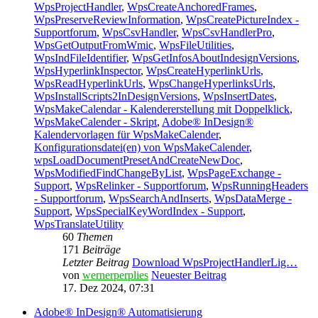
WpsProjectHandler
,
WpsCreateAnchoredFrames
,
WpsPreserveReviewInformation
,
WpsCreatePictureIndex -
Supportforum
,
WpsCsvHandler
,
WpsCsvHandlerPro
,
WpsGetOutputFromWmic
,
WpsFileUtilities
,
WpsIndFileIdentifier
,
WpsGetInfosAboutIndesignVersions
,
WpsHyperlinkInspector
,
WpsCreateHyperlinkUrls
,
WpsReadHyperlinkUrls
,
WpsChangeHyperlinksUrls
,
WpsInstallScripts2InDesignVersions
,
WpsInsertDates
,
WpsMakeCalendar - Kalendererstellung mit Doppelklick
,
WpsMakeCalender - Skript
,
Adobe® InDesign®
Kalendervorlagen für WpsMakeCalender
,
Konfigurationsdatei(en) von WpsMakeCalender
,
wpsLoadDocumentPresetAndCreateNewDoc
,
WpsModifiedFindChangeByList
,
WpsPageExchange -
Support
,
WpsRelinker - Supportforum
,
WpsRunningHeaders
- Supportforum
,
WpsSearchAndInserts
,
WpsDataMerge -
Support
,
WpsSpecialKeyWordIndex - Support
,
WpsTranslateUtility
60
Themen
171
Beiträge
Letzter Beitrag
Download WpsProjectHandlerLig…
von
wernerperplies
Neuester Beitrag
17. Dez 2024, 07:31
Adobe® InDesign® Automatisierung