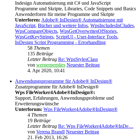
Indesign Automatisierung mit C# und JavaScript
Programme und Skripte, Libraries, Code Snippets und Basics
Anwenderforen für meine Programme und Skripte
Unterforen:
Adobe® InDesign® Automatisierung mit
JavaScript
,
Bücher und weitere Infos
,
WpsIncludesInCludes
,
WpsCompareObjects
,
WpsGetOverwritesOfStories
,
WpsGetKeyStrings
,
ScriptUI - User-Interface Tools
,
InDesign Script Programming - Errorhandling
58
Themen
135
Beiträge
Letzter Beitrag
Re: WpsStylesClass
von
wernerperplies
Neuester Beitrag
4. Apr 2020, 10:41
Anwendungsprogramme für Adobe® InDesign®
Zusatzprogramme für Adobe® InDesign®
Wps FileWorker4Adobe®InDesign®:
Support, Erfahrungen, Anwendungsprobleme und
Erweiterungswünsche
Unterforum:
Wps FileWorker4Adobe®InDesign®
4
Themen
19
Beiträge
Letzter Beitrag
Re: Wps FileWorker4Adobe®InDe…
von
Verena Brandl
Neuester Beitrag
21. Feb 2013, 16:26