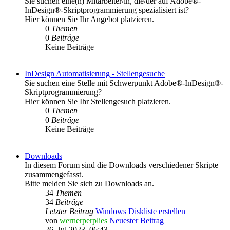
Sie suchen eine(n) Mitarbeiter/in, die/der auf Adobe®-
InDesign®-Skriptprogrammierung spezialisiert ist?
Hier können Sie Ihr Angebot platzieren.
0
Themen
0
Beiträge
Keine Beiträge
InDesign Automatisierung - Stellengesuche
Sie suchen eine Stelle mit Schwerpunkt Adobe®-InDesign®-
Skriptprogrammierung?
Hier können Sie Ihr Stellengesuch platzieren.
0
Themen
0
Beiträge
Keine Beiträge
Downloads
In diesem Forum sind die Downloads verschiedener Skripte
zusammengefasst.
Bitte melden Sie sich zu Downloads an.
34
Themen
34
Beiträge
Letzter Beitrag
Windows Diskliste erstellen
von
wernerperplies
Neuester Beitrag
26. Jul 2023, 06:43