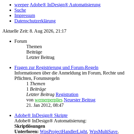
weepee
Adobe® InDesign® Automatisierung
Suche
Impressum
Datenschutzerklärung
Aktuelle Zeit: 8. Aug 2026, 21:17
Forum
Themen
Beiträge
Letzter Beitrag
Fragen zur Registrierung und Forum-Regeln
Informationen über die Anmeldung im Forum, Rechte und
Pflichten, Forumsregeln
1
Themen
1
Beiträge
Letzter Beitrag
Registration
von
wernerperplies
Neuester Beitrag
21. Jan 2012, 08:47
Adobe® InDesign® Skripte
Adobe® InDesign® Automatisierung:
Skriptlösungen
Unterforen:
WpsProjectHandlerLight
,
WpsMultiSave
,