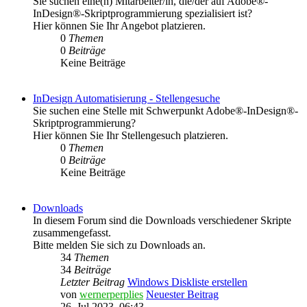
Sie suchen eine(n) Mitarbeiter/in, die/der auf Adobe®-
InDesign®-Skriptprogrammierung spezialisiert ist?
Hier können Sie Ihr Angebot platzieren.
0
Themen
0
Beiträge
Keine Beiträge
InDesign Automatisierung - Stellengesuche
Sie suchen eine Stelle mit Schwerpunkt Adobe®-InDesign®-
Skriptprogrammierung?
Hier können Sie Ihr Stellengesuch platzieren.
0
Themen
0
Beiträge
Keine Beiträge
Downloads
In diesem Forum sind die Downloads verschiedener Skripte
zusammengefasst.
Bitte melden Sie sich zu Downloads an.
34
Themen
34
Beiträge
Letzter Beitrag
Windows Diskliste erstellen
von
wernerperplies
Neuester Beitrag
26. Jul 2023, 06:43