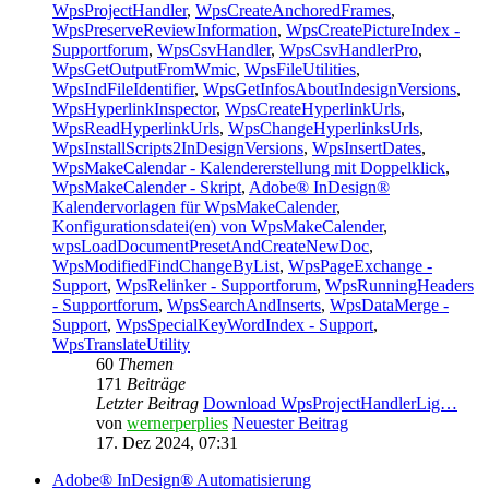
WpsProjectHandler
,
WpsCreateAnchoredFrames
,
WpsPreserveReviewInformation
,
WpsCreatePictureIndex -
Supportforum
,
WpsCsvHandler
,
WpsCsvHandlerPro
,
WpsGetOutputFromWmic
,
WpsFileUtilities
,
WpsIndFileIdentifier
,
WpsGetInfosAboutIndesignVersions
,
WpsHyperlinkInspector
,
WpsCreateHyperlinkUrls
,
WpsReadHyperlinkUrls
,
WpsChangeHyperlinksUrls
,
WpsInstallScripts2InDesignVersions
,
WpsInsertDates
,
WpsMakeCalendar - Kalendererstellung mit Doppelklick
,
WpsMakeCalender - Skript
,
Adobe® InDesign®
Kalendervorlagen für WpsMakeCalender
,
Konfigurationsdatei(en) von WpsMakeCalender
,
wpsLoadDocumentPresetAndCreateNewDoc
,
WpsModifiedFindChangeByList
,
WpsPageExchange -
Support
,
WpsRelinker - Supportforum
,
WpsRunningHeaders
- Supportforum
,
WpsSearchAndInserts
,
WpsDataMerge -
Support
,
WpsSpecialKeyWordIndex - Support
,
WpsTranslateUtility
60
Themen
171
Beiträge
Letzter Beitrag
Download WpsProjectHandlerLig…
von
wernerperplies
Neuester Beitrag
17. Dez 2024, 07:31
Adobe® InDesign® Automatisierung