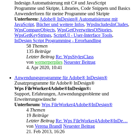
Indesign Automatisierung mit C# und JavaScript
Programme und Skripte, Libraries, Code Snippets und Basics
Anwenderforen für meine Programme und Skripte
Unterforen:
Adobe® InDesign® Automatisierung mit
JavaScript
,
Bücher und weitere Infos
,
WpsIncludesInCludes
,
WpsCompareObjects
,
WpsGetOverwritesOfStories
,
WpsGetKeyStrings
,
ScriptUI - User-Interface Tools
,
InDesign Script Programming - Errorhandling
58
Themen
135
Beiträge
Letzter Beitrag
Re: WpsStylesClass
von
wernerperplies
Neuester Beitrag
4. Apr 2020, 10:41
Anwendungsprogramme für Adobe® InDesign®
Zusatzprogramme für Adobe® InDesign®
Wps FileWorker4Adobe®InDesign®:
Support, Erfahrungen, Anwendungsprobleme und
Erweiterungswünsche
Unterforum:
Wps FileWorker4Adobe®InDesign®
4
Themen
19
Beiträge
Letzter Beitrag
Re: Wps FileWorker4Adobe®InDe…
von
Verena Brandl
Neuester Beitrag
21. Feb 2013, 16:26