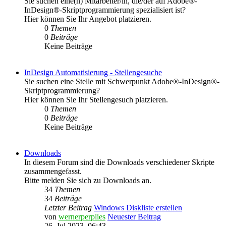
Sie suchen eine(n) Mitarbeiter/in, die/der auf Adobe®-
InDesign®-Skriptprogrammierung spezialisiert ist?
Hier können Sie Ihr Angebot platzieren.
0
Themen
0
Beiträge
Keine Beiträge
InDesign Automatisierung - Stellengesuche
Sie suchen eine Stelle mit Schwerpunkt Adobe®-InDesign®-
Skriptprogrammierung?
Hier können Sie Ihr Stellengesuch platzieren.
0
Themen
0
Beiträge
Keine Beiträge
Downloads
In diesem Forum sind die Downloads verschiedener Skripte
zusammengefasst.
Bitte melden Sie sich zu Downloads an.
34
Themen
34
Beiträge
Letzter Beitrag
Windows Diskliste erstellen
von
wernerperplies
Neuester Beitrag
26. Jul 2023, 06:43