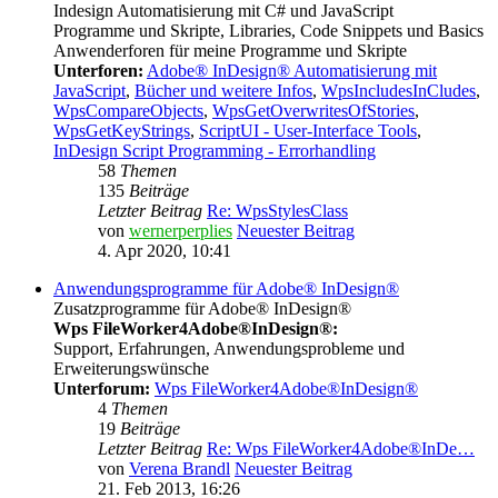
Indesign Automatisierung mit C# und JavaScript
Programme und Skripte, Libraries, Code Snippets und Basics
Anwenderforen für meine Programme und Skripte
Unterforen:
Adobe® InDesign® Automatisierung mit
JavaScript
,
Bücher und weitere Infos
,
WpsIncludesInCludes
,
WpsCompareObjects
,
WpsGetOverwritesOfStories
,
WpsGetKeyStrings
,
ScriptUI - User-Interface Tools
,
InDesign Script Programming - Errorhandling
58
Themen
135
Beiträge
Letzter Beitrag
Re: WpsStylesClass
von
wernerperplies
Neuester Beitrag
4. Apr 2020, 10:41
Anwendungsprogramme für Adobe® InDesign®
Zusatzprogramme für Adobe® InDesign®
Wps FileWorker4Adobe®InDesign®:
Support, Erfahrungen, Anwendungsprobleme und
Erweiterungswünsche
Unterforum:
Wps FileWorker4Adobe®InDesign®
4
Themen
19
Beiträge
Letzter Beitrag
Re: Wps FileWorker4Adobe®InDe…
von
Verena Brandl
Neuester Beitrag
21. Feb 2013, 16:26