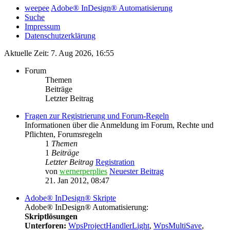
weepee
Adobe® InDesign® Automatisierung
Suche
Impressum
Datenschutzerklärung
Aktuelle Zeit: 7. Aug 2026, 16:55
Forum
Themen
Beiträge
Letzter Beitrag
Fragen zur Registrierung und Forum-Regeln
Informationen über die Anmeldung im Forum, Rechte und
Pflichten, Forumsregeln
1
Themen
1
Beiträge
Letzter Beitrag
Registration
von
wernerperplies
Neuester Beitrag
21. Jan 2012, 08:47
Adobe® InDesign® Skripte
Adobe® InDesign® Automatisierung:
Skriptlösungen
Unterforen:
WpsProjectHandlerLight
,
WpsMultiSave
,