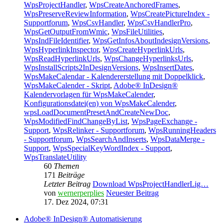
WpsProjectHandler
,
WpsCreateAnchoredFrames
,
WpsPreserveReviewInformation
,
WpsCreatePictureIndex -
Supportforum
,
WpsCsvHandler
,
WpsCsvHandlerPro
,
WpsGetOutputFromWmic
,
WpsFileUtilities
,
WpsIndFileIdentifier
,
WpsGetInfosAboutIndesignVersions
,
WpsHyperlinkInspector
,
WpsCreateHyperlinkUrls
,
WpsReadHyperlinkUrls
,
WpsChangeHyperlinksUrls
,
WpsInstallScripts2InDesignVersions
,
WpsInsertDates
,
WpsMakeCalendar - Kalendererstellung mit Doppelklick
,
WpsMakeCalender - Skript
,
Adobe® InDesign®
Kalendervorlagen für WpsMakeCalender
,
Konfigurationsdatei(en) von WpsMakeCalender
,
wpsLoadDocumentPresetAndCreateNewDoc
,
WpsModifiedFindChangeByList
,
WpsPageExchange -
Support
,
WpsRelinker - Supportforum
,
WpsRunningHeaders
- Supportforum
,
WpsSearchAndInserts
,
WpsDataMerge -
Support
,
WpsSpecialKeyWordIndex - Support
,
WpsTranslateUtility
60
Themen
171
Beiträge
Letzter Beitrag
Download WpsProjectHandlerLig…
von
wernerperplies
Neuester Beitrag
17. Dez 2024, 07:31
Adobe® InDesign® Automatisierung