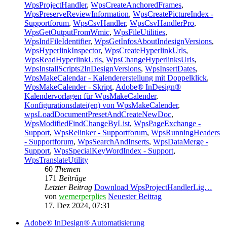
WpsProjectHandler
,
WpsCreateAnchoredFrames
,
WpsPreserveReviewInformation
,
WpsCreatePictureIndex -
Supportforum
,
WpsCsvHandler
,
WpsCsvHandlerPro
,
WpsGetOutputFromWmic
,
WpsFileUtilities
,
WpsIndFileIdentifier
,
WpsGetInfosAboutIndesignVersions
,
WpsHyperlinkInspector
,
WpsCreateHyperlinkUrls
,
WpsReadHyperlinkUrls
,
WpsChangeHyperlinksUrls
,
WpsInstallScripts2InDesignVersions
,
WpsInsertDates
,
WpsMakeCalendar - Kalendererstellung mit Doppelklick
,
WpsMakeCalender - Skript
,
Adobe® InDesign®
Kalendervorlagen für WpsMakeCalender
,
Konfigurationsdatei(en) von WpsMakeCalender
,
wpsLoadDocumentPresetAndCreateNewDoc
,
WpsModifiedFindChangeByList
,
WpsPageExchange -
Support
,
WpsRelinker - Supportforum
,
WpsRunningHeaders
- Supportforum
,
WpsSearchAndInserts
,
WpsDataMerge -
Support
,
WpsSpecialKeyWordIndex - Support
,
WpsTranslateUtility
60
Themen
171
Beiträge
Letzter Beitrag
Download WpsProjectHandlerLig…
von
wernerperplies
Neuester Beitrag
17. Dez 2024, 07:31
Adobe® InDesign® Automatisierung