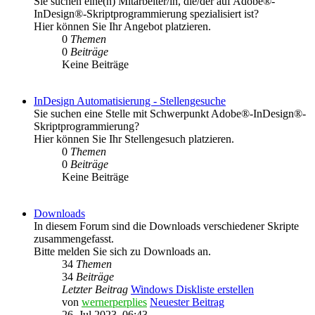
Sie suchen eine(n) Mitarbeiter/in, die/der auf Adobe®-
InDesign®-Skriptprogrammierung spezialisiert ist?
Hier können Sie Ihr Angebot platzieren.
0
Themen
0
Beiträge
Keine Beiträge
InDesign Automatisierung - Stellengesuche
Sie suchen eine Stelle mit Schwerpunkt Adobe®-InDesign®-
Skriptprogrammierung?
Hier können Sie Ihr Stellengesuch platzieren.
0
Themen
0
Beiträge
Keine Beiträge
Downloads
In diesem Forum sind die Downloads verschiedener Skripte
zusammengefasst.
Bitte melden Sie sich zu Downloads an.
34
Themen
34
Beiträge
Letzter Beitrag
Windows Diskliste erstellen
von
wernerperplies
Neuester Beitrag
26. Jul 2023, 06:43