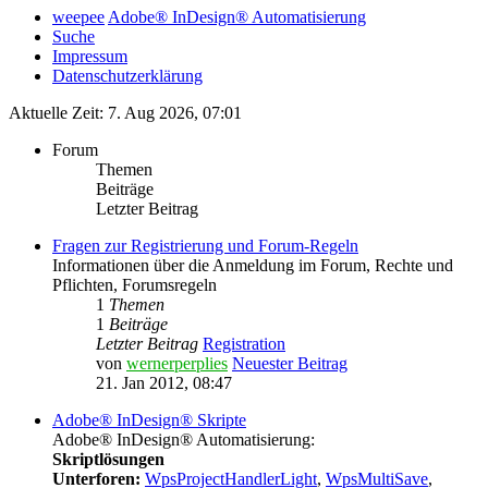
weepee
Adobe® InDesign® Automatisierung
Suche
Impressum
Datenschutzerklärung
Aktuelle Zeit: 7. Aug 2026, 07:01
Forum
Themen
Beiträge
Letzter Beitrag
Fragen zur Registrierung und Forum-Regeln
Informationen über die Anmeldung im Forum, Rechte und
Pflichten, Forumsregeln
1
Themen
1
Beiträge
Letzter Beitrag
Registration
von
wernerperplies
Neuester Beitrag
21. Jan 2012, 08:47
Adobe® InDesign® Skripte
Adobe® InDesign® Automatisierung:
Skriptlösungen
Unterforen:
WpsProjectHandlerLight
,
WpsMultiSave
,