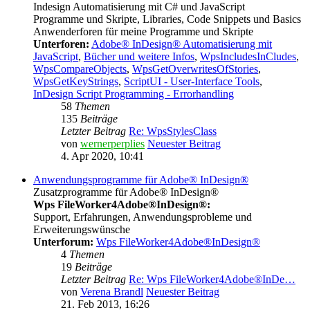
Indesign Automatisierung mit C# und JavaScript
Programme und Skripte, Libraries, Code Snippets und Basics
Anwenderforen für meine Programme und Skripte
Unterforen:
Adobe® InDesign® Automatisierung mit
JavaScript
,
Bücher und weitere Infos
,
WpsIncludesInCludes
,
WpsCompareObjects
,
WpsGetOverwritesOfStories
,
WpsGetKeyStrings
,
ScriptUI - User-Interface Tools
,
InDesign Script Programming - Errorhandling
58
Themen
135
Beiträge
Letzter Beitrag
Re: WpsStylesClass
von
wernerperplies
Neuester Beitrag
4. Apr 2020, 10:41
Anwendungsprogramme für Adobe® InDesign®
Zusatzprogramme für Adobe® InDesign®
Wps FileWorker4Adobe®InDesign®:
Support, Erfahrungen, Anwendungsprobleme und
Erweiterungswünsche
Unterforum:
Wps FileWorker4Adobe®InDesign®
4
Themen
19
Beiträge
Letzter Beitrag
Re: Wps FileWorker4Adobe®InDe…
von
Verena Brandl
Neuester Beitrag
21. Feb 2013, 16:26