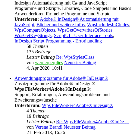
Indesign Automatisierung mit C# und JavaScript
Programme und Skripte, Libraries, Code Snippets und Basics
Anwenderforen für meine Programme und Skripte
Unterforen:
Adobe® InDesign® Automatisierung mit
JavaScript
,
Bücher und weitere Infos
,
WpsIncludesInCludes
,
WpsCompareObjects
,
WpsGetOverwritesOfStories
,
WpsGetKeyStrings
,
ScriptUI - User-Interface Tools
,
InDesign Script Programming - Errorhandling
58
Themen
135
Beiträge
Letzter Beitrag
Re: WpsStylesClass
von
wernerperplies
Neuester Beitrag
4. Apr 2020, 10:41
Anwendungsprogramme für Adobe® InDesign®
Zusatzprogramme für Adobe® InDesign®
Wps FileWorker4Adobe®InDesign®:
Support, Erfahrungen, Anwendungsprobleme und
Erweiterungswünsche
Unterforum:
Wps FileWorker4Adobe®InDesign®
4
Themen
19
Beiträge
Letzter Beitrag
Re: Wps FileWorker4Adobe®InDe…
von
Verena Brandl
Neuester Beitrag
21. Feb 2013, 16:26