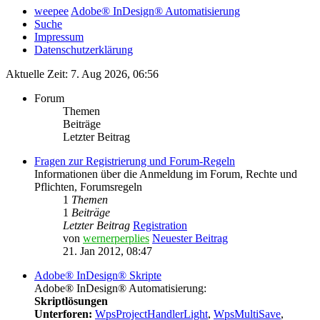
weepee
Adobe® InDesign® Automatisierung
Suche
Impressum
Datenschutzerklärung
Aktuelle Zeit: 7. Aug 2026, 06:56
Forum
Themen
Beiträge
Letzter Beitrag
Fragen zur Registrierung und Forum-Regeln
Informationen über die Anmeldung im Forum, Rechte und
Pflichten, Forumsregeln
1
Themen
1
Beiträge
Letzter Beitrag
Registration
von
wernerperplies
Neuester Beitrag
21. Jan 2012, 08:47
Adobe® InDesign® Skripte
Adobe® InDesign® Automatisierung:
Skriptlösungen
Unterforen:
WpsProjectHandlerLight
,
WpsMultiSave
,