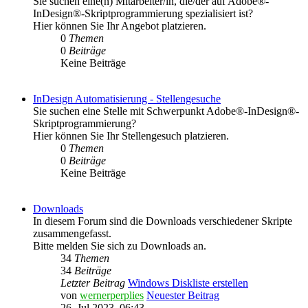
Sie suchen eine(n) Mitarbeiter/in, die/der auf Adobe®-
InDesign®-Skriptprogrammierung spezialisiert ist?
Hier können Sie Ihr Angebot platzieren.
0
Themen
0
Beiträge
Keine Beiträge
InDesign Automatisierung - Stellengesuche
Sie suchen eine Stelle mit Schwerpunkt Adobe®-InDesign®-
Skriptprogrammierung?
Hier können Sie Ihr Stellengesuch platzieren.
0
Themen
0
Beiträge
Keine Beiträge
Downloads
In diesem Forum sind die Downloads verschiedener Skripte
zusammengefasst.
Bitte melden Sie sich zu Downloads an.
34
Themen
34
Beiträge
Letzter Beitrag
Windows Diskliste erstellen
von
wernerperplies
Neuester Beitrag
26. Jul 2023, 06:43