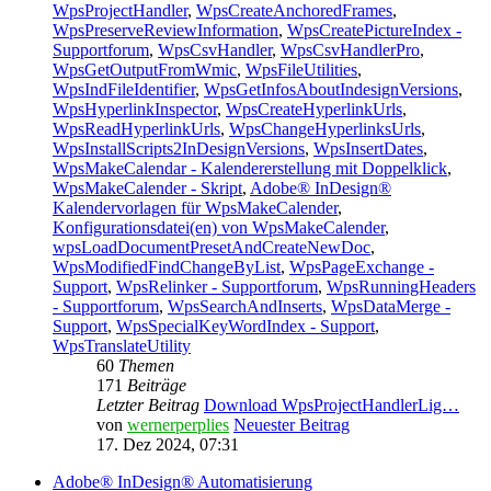
WpsProjectHandler
,
WpsCreateAnchoredFrames
,
WpsPreserveReviewInformation
,
WpsCreatePictureIndex -
Supportforum
,
WpsCsvHandler
,
WpsCsvHandlerPro
,
WpsGetOutputFromWmic
,
WpsFileUtilities
,
WpsIndFileIdentifier
,
WpsGetInfosAboutIndesignVersions
,
WpsHyperlinkInspector
,
WpsCreateHyperlinkUrls
,
WpsReadHyperlinkUrls
,
WpsChangeHyperlinksUrls
,
WpsInstallScripts2InDesignVersions
,
WpsInsertDates
,
WpsMakeCalendar - Kalendererstellung mit Doppelklick
,
WpsMakeCalender - Skript
,
Adobe® InDesign®
Kalendervorlagen für WpsMakeCalender
,
Konfigurationsdatei(en) von WpsMakeCalender
,
wpsLoadDocumentPresetAndCreateNewDoc
,
WpsModifiedFindChangeByList
,
WpsPageExchange -
Support
,
WpsRelinker - Supportforum
,
WpsRunningHeaders
- Supportforum
,
WpsSearchAndInserts
,
WpsDataMerge -
Support
,
WpsSpecialKeyWordIndex - Support
,
WpsTranslateUtility
60
Themen
171
Beiträge
Letzter Beitrag
Download WpsProjectHandlerLig…
von
wernerperplies
Neuester Beitrag
17. Dez 2024, 07:31
Adobe® InDesign® Automatisierung