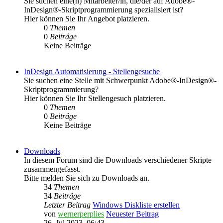
Sie suchen eine(n) Mitarbeiter/in, die/der auf Adobe®-
InDesign®-Skriptprogrammierung spezialisiert ist?
Hier können Sie Ihr Angebot platzieren.
0
Themen
0
Beiträge
Keine Beiträge
InDesign Automatisierung - Stellengesuche
Sie suchen eine Stelle mit Schwerpunkt Adobe®-InDesign®-
Skriptprogrammierung?
Hier können Sie Ihr Stellengesuch platzieren.
0
Themen
0
Beiträge
Keine Beiträge
Downloads
In diesem Forum sind die Downloads verschiedener Skripte
zusammengefasst.
Bitte melden Sie sich zu Downloads an.
34
Themen
34
Beiträge
Letzter Beitrag
Windows Diskliste erstellen
von
wernerperplies
Neuester Beitrag
26. Jul 2023, 06:43