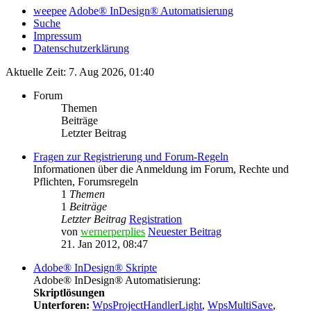
weepee
Adobe® InDesign® Automatisierung
Suche
Impressum
Datenschutzerklärung
Aktuelle Zeit: 7. Aug 2026, 01:40
Forum
Themen
Beiträge
Letzter Beitrag
Fragen zur Registrierung und Forum-Regeln
Informationen über die Anmeldung im Forum, Rechte und
Pflichten, Forumsregeln
1
Themen
1
Beiträge
Letzter Beitrag
Registration
von
wernerperplies
Neuester Beitrag
21. Jan 2012, 08:47
Adobe® InDesign® Skripte
Adobe® InDesign® Automatisierung:
Skriptlösungen
Unterforen:
WpsProjectHandlerLight
,
WpsMultiSave
,