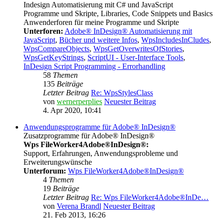
Indesign Automatisierung mit C# und JavaScript
Programme und Skripte, Libraries, Code Snippets und Basics
Anwenderforen für meine Programme und Skripte
Unterforen:
Adobe® InDesign® Automatisierung mit
JavaScript
,
Bücher und weitere Infos
,
WpsIncludesInCludes
,
WpsCompareObjects
,
WpsGetOverwritesOfStories
,
WpsGetKeyStrings
,
ScriptUI - User-Interface Tools
,
InDesign Script Programming - Errorhandling
58
Themen
135
Beiträge
Letzter Beitrag
Re: WpsStylesClass
von
wernerperplies
Neuester Beitrag
4. Apr 2020, 10:41
Anwendungsprogramme für Adobe® InDesign®
Zusatzprogramme für Adobe® InDesign®
Wps FileWorker4Adobe®InDesign®:
Support, Erfahrungen, Anwendungsprobleme und
Erweiterungswünsche
Unterforum:
Wps FileWorker4Adobe®InDesign®
4
Themen
19
Beiträge
Letzter Beitrag
Re: Wps FileWorker4Adobe®InDe…
von
Verena Brandl
Neuester Beitrag
21. Feb 2013, 16:26