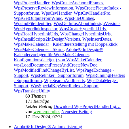
WpsProjectHandler
,
WpsCreateAnchoredFrames
,
WpsPreserveReviewInformation
,
WpsCreatePictureIndex -
Supportforum
,
WpsCsvHandler
,
WpsCsvHandlerPro
,
WpsGetOutputFromWmic
,
WpsFileUtilities
,
WpsIndFileIdentifier
,
WpsGetInfosAboutIndesignVersions
,
WpsHyperlinkInspector
,
WpsCreateHyperlinkUrls
,
WpsReadHyperlinkUrls
,
WpsChangeHyperlinksUrls
,
WpsInstallScripts2InDesignVersions
,
WpsInsertDates
,
WpsMakeCalendar - Kalendererstellung mit Doppelklick
,
WpsMakeCalender - Skript
,
Adobe® InDesign®
Kalendervorlagen für WpsMakeCalender
,
Konfigurationsdatei(en) von WpsMakeCalender
,
wpsLoadDocumentPresetAndCreateNewDoc
,
WpsModifiedFindChangeByList
,
WpsPageExchange -
Support
,
WpsRelinker - Supportforum
,
WpsRunningHeaders
- Supportforum
,
WpsSearchAndInserts
,
WpsDataMerge -
Support
,
WpsSpecialKeyWordIndex - Support
,
WpsTranslateUtility
60
Themen
171
Beiträge
Letzter Beitrag
Download WpsProjectHandlerLig…
von
wernerperplies
Neuester Beitrag
17. Dez 2024, 07:31
Adobe® InDesign® Automatisierung