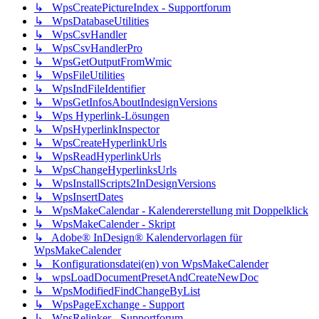
↳ WpsCreatePictureIndex - Supportforum
↳ WpsDatabaseUtilities
↳ WpsCsvHandler
↳ WpsCsvHandlerPro
↳ WpsGetOutputFromWmic
↳ WpsFileUtilities
↳ WpsIndFileIdentifier
↳ WpsGetInfosAboutIndesignVersions
↳ Wps Hyperlink-Lösungen
↳ WpsHyperlinkInspector
↳ WpsCreateHyperlinkUrls
↳ WpsReadHyperlinkUrls
↳ WpsChangeHyperlinksUrls
↳ WpsInstallScripts2InDesignVersions
↳ WpsInsertDates
↳ WpsMakeCalendar - Kalendererstellung mit Doppelklick
↳ WpsMakeCalender - Skript
↳ Adobe® InDesign® Kalendervorlagen für
WpsMakeCalender
↳ Konfigurationsdatei(en) von WpsMakeCalender
↳ wpsLoadDocumentPresetAndCreateNewDoc
↳ WpsModifiedFindChangeByList
↳ WpsPageExchange - Support
↳ WpsRelinker - Supportforum