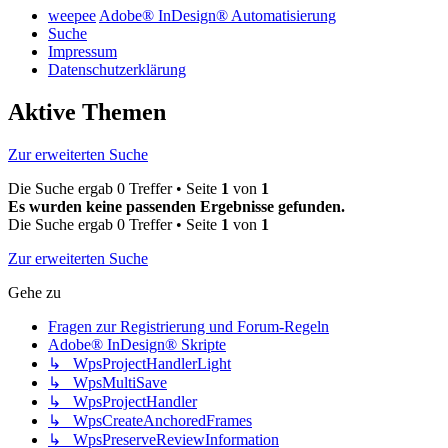
weepee
Adobe® InDesign® Automatisierung
Suche
Impressum
Datenschutzerklärung
Aktive Themen
Zur erweiterten Suche
Die Suche ergab 0 Treffer • Seite
1
von
1
Es wurden keine passenden Ergebnisse gefunden.
Die Suche ergab 0 Treffer • Seite
1
von
1
Zur erweiterten Suche
Gehe zu
Fragen zur Registrierung und Forum-Regeln
Adobe® InDesign® Skripte
↳ WpsProjectHandlerLight
↳ WpsMultiSave
↳ WpsProjectHandler
↳ WpsCreateAnchoredFrames
↳ WpsPreserveReviewInformation