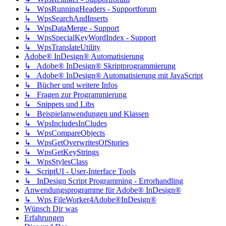
↳ WpsRunningHeaders - Supportforum
↳ WpsSearchAndInserts
↳ WpsDataMerge - Support
↳ WpsSpecialKeyWordIndex - Support
↳ WpsTranslateUtility
Adobe® InDesign® Automatisierung
↳ Adobe® InDesign® Skriptprogrammierung
↳ Adobe® InDesign® Automatisierung mit JavaScript
↳ Bücher und weitere Infos
↳ Fragen zur Programmierung
↳ Snippets und Libs
↳ Beispielanwendungen und Klassen
↳ WpsIncludesInCludes
↳ WpsCompareObjects
↳ WpsGetOverwritesOfStories
↳ WpsGetKeyStrings
↳ WpsStylesClass
↳ ScriptUI - User-Interface Tools
↳ InDesign Script Programming - Errorhandling
Anwendungsprogramme für Adobe® InDesign®
↳ Wps FileWorker4Adobe®InDesign®
Wünsch Dir was
Erfahrungen