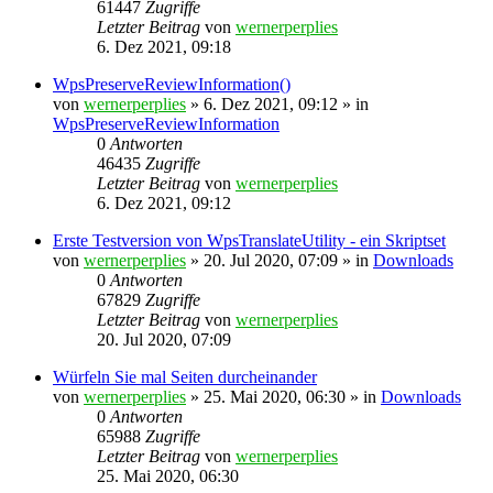
61447
Zugriffe
Letzter Beitrag
von
wernerperplies
6. Dez 2021, 09:18
WpsPreserveReviewInformation()
von
wernerperplies
» 6. Dez 2021, 09:12 » in
WpsPreserveReviewInformation
0
Antworten
46435
Zugriffe
Letzter Beitrag
von
wernerperplies
6. Dez 2021, 09:12
Erste Testversion von WpsTranslateUtility - ein Skriptset
von
wernerperplies
» 20. Jul 2020, 07:09 » in
Downloads
0
Antworten
67829
Zugriffe
Letzter Beitrag
von
wernerperplies
20. Jul 2020, 07:09
Würfeln Sie mal Seiten durcheinander
von
wernerperplies
» 25. Mai 2020, 06:30 » in
Downloads
0
Antworten
65988
Zugriffe
Letzter Beitrag
von
wernerperplies
25. Mai 2020, 06:30