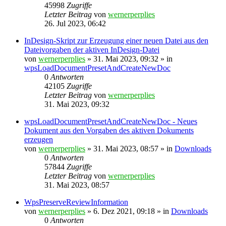
45998
Zugriffe
Letzter Beitrag
von
wernerperplies
26. Jul 2023, 06:42
InDesign-Skript zur Erzeugung einer neuen Datei aus den
Dateivorgaben der aktiven InDesign-Datei
von
wernerperplies
» 31. Mai 2023, 09:32 » in
wpsLoadDocumentPresetAndCreateNewDoc
0
Antworten
42105
Zugriffe
Letzter Beitrag
von
wernerperplies
31. Mai 2023, 09:32
wpsLoadDocumentPresetAndCreateNewDoc - Neues
Dokument aus den Vorgaben des aktiven Dokuments
erzeugen
von
wernerperplies
» 31. Mai 2023, 08:57 » in
Downloads
0
Antworten
57844
Zugriffe
Letzter Beitrag
von
wernerperplies
31. Mai 2023, 08:57
WpsPreserveReviewInformation
von
wernerperplies
» 6. Dez 2021, 09:18 » in
Downloads
0
Antworten