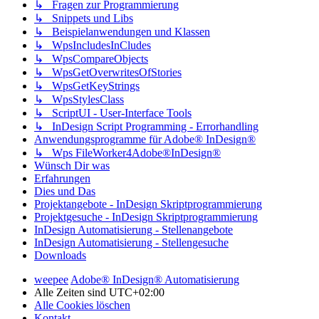
↳ Fragen zur Programmierung
↳ Snippets und Libs
↳ Beispielanwendungen und Klassen
↳ WpsIncludesInCludes
↳ WpsCompareObjects
↳ WpsGetOverwritesOfStories
↳ WpsGetKeyStrings
↳ WpsStylesClass
↳ ScriptUI - User-Interface Tools
↳ InDesign Script Programming - Errorhandling
Anwendungsprogramme für Adobe® InDesign®
↳ Wps FileWorker4Adobe®InDesign®
Wünsch Dir was
Erfahrungen
Dies und Das
Projektangebote - InDesign Skriptprogrammierung
Projektgesuche - InDesign Skriptprogrammierung
InDesign Automatisierung - Stellenangebote
InDesign Automatisierung - Stellengesuche
Downloads
weepee
Adobe® InDesign® Automatisierung
Alle Zeiten sind
UTC+02:00
Alle Cookies löschen
Kontakt