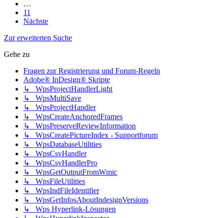
…
11
Nächste
Zur erweiterten Suche
Gehe zu
Fragen zur Registrierung und Forum-Regeln
Adobe® InDesign® Skripte
↳ WpsProjectHandlerLight
↳ WpsMultiSave
↳ WpsProjectHandler
↳ WpsCreateAnchoredFrames
↳ WpsPreserveReviewInformation
↳ WpsCreatePictureIndex - Supportforum
↳ WpsDatabaseUtilities
↳ WpsCsvHandler
↳ WpsCsvHandlerPro
↳ WpsGetOutputFromWmic
↳ WpsFileUtilities
↳ WpsIndFileIdentifier
↳ WpsGetInfosAboutIndesignVersions
↳ Wps Hyperlink-Lösungen