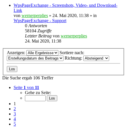
WpsPageExchange - Screenshots, Video- und Download-
Link
von
wernerperplies
» 24. Mai 2020, 11:38 » in
WpsPageExchange - Support
0
Antworten
58104
Zugriffe
Letzter Beitrag
von
wernerperplies
24. Mai 2020, 11:38
Anzeigen:
Sortiere nach:
Richtung:
Die Suche ergab 106 Treffer
Seite
1
von
11
Gehe zu Seite:
1
2
3
4
5