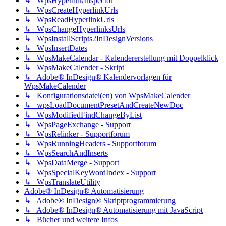
↳ WpsHyperlinkInspector
↳ WpsCreateHyperlinkUrls
↳ WpsReadHyperlinkUrls
↳ WpsChangeHyperlinksUrls
↳ WpsInstallScripts2InDesignVersions
↳ WpsInsertDates
↳ WpsMakeCalendar - Kalendererstellung mit Doppelklick
↳ WpsMakeCalender - Skript
↳ Adobe® InDesign® Kalendervorlagen für
WpsMakeCalender
↳ Konfigurationsdatei(en) von WpsMakeCalender
↳ wpsLoadDocumentPresetAndCreateNewDoc
↳ WpsModifiedFindChangeByList
↳ WpsPageExchange - Support
↳ WpsRelinker - Supportforum
↳ WpsRunningHeaders - Supportforum
↳ WpsSearchAndInserts
↳ WpsDataMerge - Support
↳ WpsSpecialKeyWordIndex - Support
↳ WpsTranslateUtility
Adobe® InDesign® Automatisierung
↳ Adobe® InDesign® Skriptprogrammierung
↳ Adobe® InDesign® Automatisierung mit JavaScript
↳ Bücher und weitere Infos