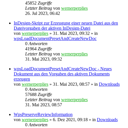
45852
Zugriffe
Letzter Beitrag
von
wernerperplies
26. Jul 2023, 06:42
InDesign-Skript zur Erzeugung einer neuen Datei aus den
Dateivorgaben der aktiven InDesign-Datei
von
wernerperplies
» 31. Mai 2023, 09:32 » in
wpsLoadDocumentPresetAndCreateNewDoc
0
Antworten
41964
Zugriffe
Letzter Beitrag
von
wernerperplies
31. Mai 2023, 09:32
wpsLoadDocumentPresetAndCreateNewDoc - Neues
Dokument aus den Vorgaben des aktiven Dokuments
erzeugen
von
wernerperplies
» 31. Mai 2023, 08:57 » in
Downloads
0
Antworten
57688
Zugriffe
Letzter Beitrag
von
wernerperplies
31. Mai 2023, 08:57
WpsPreserveReviewInformation
von
wernerperplies
» 6. Dez 2021, 09:18 » in
Downloads
0
Antworten