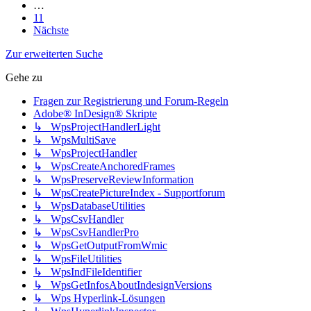
…
11
Nächste
Zur erweiterten Suche
Gehe zu
Fragen zur Registrierung und Forum-Regeln
Adobe® InDesign® Skripte
↳ WpsProjectHandlerLight
↳ WpsMultiSave
↳ WpsProjectHandler
↳ WpsCreateAnchoredFrames
↳ WpsPreserveReviewInformation
↳ WpsCreatePictureIndex - Supportforum
↳ WpsDatabaseUtilities
↳ WpsCsvHandler
↳ WpsCsvHandlerPro
↳ WpsGetOutputFromWmic
↳ WpsFileUtilities
↳ WpsIndFileIdentifier
↳ WpsGetInfosAboutIndesignVersions
↳ Wps Hyperlink-Lösungen