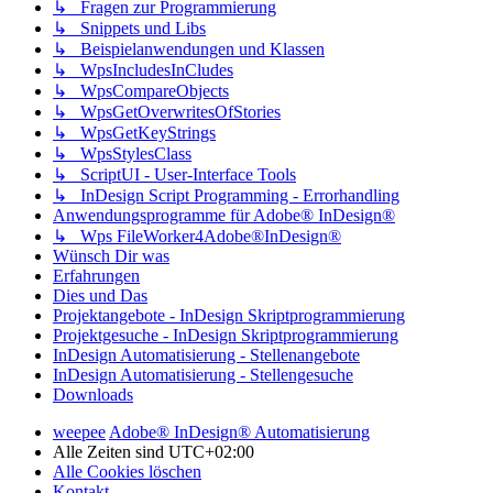
↳ Fragen zur Programmierung
↳ Snippets und Libs
↳ Beispielanwendungen und Klassen
↳ WpsIncludesInCludes
↳ WpsCompareObjects
↳ WpsGetOverwritesOfStories
↳ WpsGetKeyStrings
↳ WpsStylesClass
↳ ScriptUI - User-Interface Tools
↳ InDesign Script Programming - Errorhandling
Anwendungsprogramme für Adobe® InDesign®
↳ Wps FileWorker4Adobe®InDesign®
Wünsch Dir was
Erfahrungen
Dies und Das
Projektangebote - InDesign Skriptprogrammierung
Projektgesuche - InDesign Skriptprogrammierung
InDesign Automatisierung - Stellenangebote
InDesign Automatisierung - Stellengesuche
Downloads
weepee
Adobe® InDesign® Automatisierung
Alle Zeiten sind
UTC+02:00
Alle Cookies löschen
Kontakt