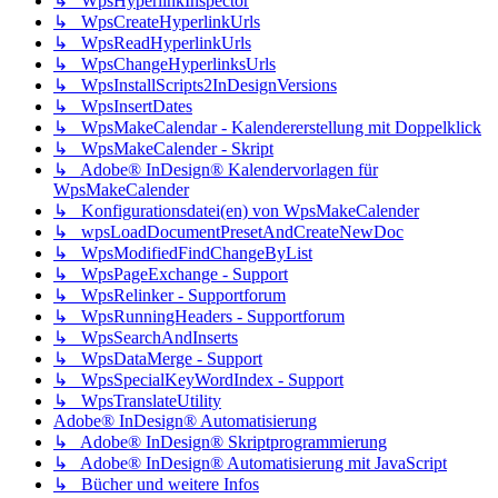
↳ WpsHyperlinkInspector
↳ WpsCreateHyperlinkUrls
↳ WpsReadHyperlinkUrls
↳ WpsChangeHyperlinksUrls
↳ WpsInstallScripts2InDesignVersions
↳ WpsInsertDates
↳ WpsMakeCalendar - Kalendererstellung mit Doppelklick
↳ WpsMakeCalender - Skript
↳ Adobe® InDesign® Kalendervorlagen für
WpsMakeCalender
↳ Konfigurationsdatei(en) von WpsMakeCalender
↳ wpsLoadDocumentPresetAndCreateNewDoc
↳ WpsModifiedFindChangeByList
↳ WpsPageExchange - Support
↳ WpsRelinker - Supportforum
↳ WpsRunningHeaders - Supportforum
↳ WpsSearchAndInserts
↳ WpsDataMerge - Support
↳ WpsSpecialKeyWordIndex - Support
↳ WpsTranslateUtility
Adobe® InDesign® Automatisierung
↳ Adobe® InDesign® Skriptprogrammierung
↳ Adobe® InDesign® Automatisierung mit JavaScript
↳ Bücher und weitere Infos