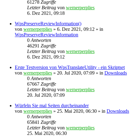
61278
Zugriffe
Letzter Beitrag
von
wernerperplies
6. Dez 2021, 09:18
WpsPreserveReviewInformation()
von
wernerperplies
» 6. Dez 2021, 09:12 » in
WpsPreserveReviewInformation
0
Antworten
46291
Zugriffe
Letzter Beitrag
von
wernerperplies
6. Dez 2021, 09:12
Erste Testversion von WpsTranslateUtility - ein Skriptset
von
wernerperplies
» 20. Jul 2020, 07:09 » in
Downloads
0
Antworten
67667
Zugriffe
Letzter Beitrag
von
wernerperplies
20. Jul 2020, 07:09
Würfeln Sie mal Seiten durcheinander
von
wernerperplies
» 25. Mai 2020, 06:30 » in
Downloads
0
Antworten
65841
Zugriffe
Letzter Beitrag
von
wernerperplies
25. Mai 2020, 06:30