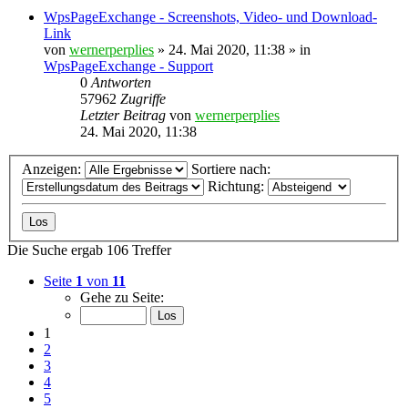
WpsPageExchange - Screenshots, Video- und Download-
Link
von
wernerperplies
» 24. Mai 2020, 11:38 » in
WpsPageExchange - Support
0
Antworten
57962
Zugriffe
Letzter Beitrag
von
wernerperplies
24. Mai 2020, 11:38
Anzeigen:
Sortiere nach:
Richtung:
Die Suche ergab 106 Treffer
Seite
1
von
11
Gehe zu Seite:
1
2
3
4
5