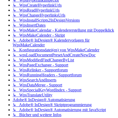
↳ WpsHyperlinkInspector
↳ WpsCreateHyperlinkUrls
↳ WpsReadHyperlinkUrls
↳ WpsChangeHyperlinksUrls
↳ WpsInstallScripts2InDesignVersions
↳ WpsInsertDates
↳ WpsMakeCalendar - Kalendererstellung mit Doppelklick
↳ WpsMakeCalender - Skript
↳ Adobe® InDesign® Kalendervorlagen für
WpsMakeCalender
↳ Konfigurationsdatei(en) von WpsMakeCalender
↳ wpsLoadDocumentPresetAndCreateNewDoc
↳ WpsModifiedFindChangeByList
↳ WpsPageExchange - Support
↳ WpsRelinker - Supportforum
↳ WpsRunningHeaders - Supportforum
↳ WpsSearchAndInserts
↳ WpsDataMerge - Support
↳ WpsSpecialKeyWordIndex - Support
↳ WpsTranslateUtility
Adobe® InDesign® Automatisierung
↳ Adobe® InDesign® Skriptprogrammierung
↳ Adobe® InDesign® Automatisierung mit JavaScript
↳ Bücher und weitere Infos