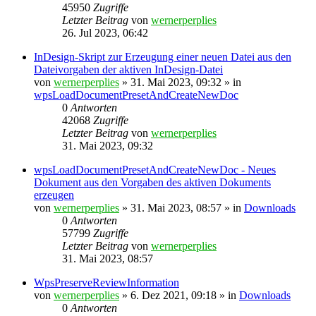
45950
Zugriffe
Letzter Beitrag
von
wernerperplies
26. Jul 2023, 06:42
InDesign-Skript zur Erzeugung einer neuen Datei aus den
Dateivorgaben der aktiven InDesign-Datei
von
wernerperplies
» 31. Mai 2023, 09:32 » in
wpsLoadDocumentPresetAndCreateNewDoc
0
Antworten
42068
Zugriffe
Letzter Beitrag
von
wernerperplies
31. Mai 2023, 09:32
wpsLoadDocumentPresetAndCreateNewDoc - Neues
Dokument aus den Vorgaben des aktiven Dokuments
erzeugen
von
wernerperplies
» 31. Mai 2023, 08:57 » in
Downloads
0
Antworten
57799
Zugriffe
Letzter Beitrag
von
wernerperplies
31. Mai 2023, 08:57
WpsPreserveReviewInformation
von
wernerperplies
» 6. Dez 2021, 09:18 » in
Downloads
0
Antworten