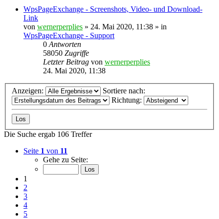
WpsPageExchange - Screenshots, Video- und Download-
Link
von
wernerperplies
» 24. Mai 2020, 11:38 » in
WpsPageExchange - Support
0
Antworten
58050
Zugriffe
Letzter Beitrag
von
wernerperplies
24. Mai 2020, 11:38
Anzeigen:
Sortiere nach:
Richtung:
Die Suche ergab 106 Treffer
Seite
1
von
11
Gehe zu Seite:
1
2
3
4
5