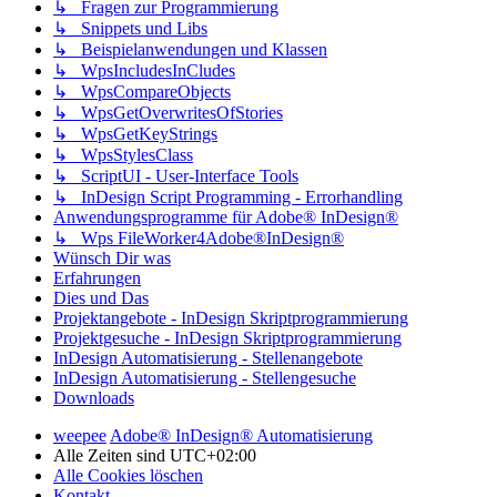
↳ Fragen zur Programmierung
↳ Snippets und Libs
↳ Beispielanwendungen und Klassen
↳ WpsIncludesInCludes
↳ WpsCompareObjects
↳ WpsGetOverwritesOfStories
↳ WpsGetKeyStrings
↳ WpsStylesClass
↳ ScriptUI - User-Interface Tools
↳ InDesign Script Programming - Errorhandling
Anwendungsprogramme für Adobe® InDesign®
↳ Wps FileWorker4Adobe®InDesign®
Wünsch Dir was
Erfahrungen
Dies und Das
Projektangebote - InDesign Skriptprogrammierung
Projektgesuche - InDesign Skriptprogrammierung
InDesign Automatisierung - Stellenangebote
InDesign Automatisierung - Stellengesuche
Downloads
weepee
Adobe® InDesign® Automatisierung
Alle Zeiten sind
UTC+02:00
Alle Cookies löschen
Kontakt