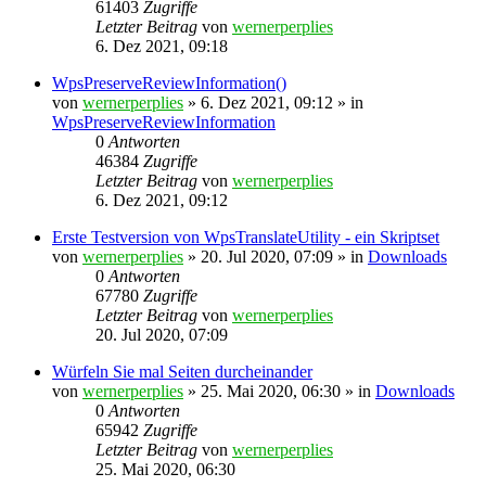
61403
Zugriffe
Letzter Beitrag
von
wernerperplies
6. Dez 2021, 09:18
WpsPreserveReviewInformation()
von
wernerperplies
» 6. Dez 2021, 09:12 » in
WpsPreserveReviewInformation
0
Antworten
46384
Zugriffe
Letzter Beitrag
von
wernerperplies
6. Dez 2021, 09:12
Erste Testversion von WpsTranslateUtility - ein Skriptset
von
wernerperplies
» 20. Jul 2020, 07:09 » in
Downloads
0
Antworten
67780
Zugriffe
Letzter Beitrag
von
wernerperplies
20. Jul 2020, 07:09
Würfeln Sie mal Seiten durcheinander
von
wernerperplies
» 25. Mai 2020, 06:30 » in
Downloads
0
Antworten
65942
Zugriffe
Letzter Beitrag
von
wernerperplies
25. Mai 2020, 06:30