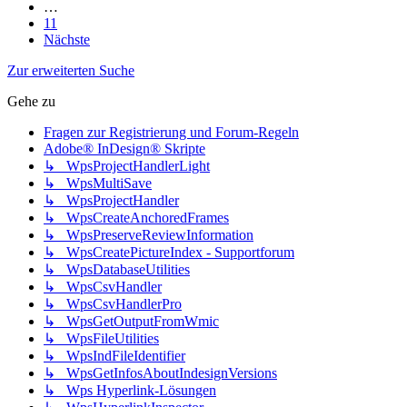
…
11
Nächste
Zur erweiterten Suche
Gehe zu
Fragen zur Registrierung und Forum-Regeln
Adobe® InDesign® Skripte
↳ WpsProjectHandlerLight
↳ WpsMultiSave
↳ WpsProjectHandler
↳ WpsCreateAnchoredFrames
↳ WpsPreserveReviewInformation
↳ WpsCreatePictureIndex - Supportforum
↳ WpsDatabaseUtilities
↳ WpsCsvHandler
↳ WpsCsvHandlerPro
↳ WpsGetOutputFromWmic
↳ WpsFileUtilities
↳ WpsIndFileIdentifier
↳ WpsGetInfosAboutIndesignVersions
↳ Wps Hyperlink-Lösungen